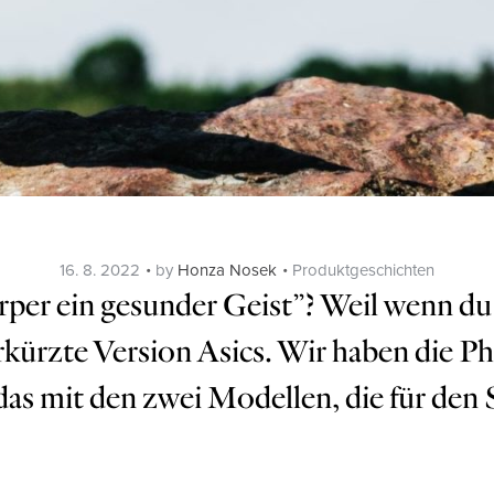
Posted
Categories
16. 8. 2022
by
Honza Nosek
Produktgeschichten
on
er ein gesunder Geist’’? Weil wenn du 
erkürzte Version Asics. Wir haben die P
das mit den zwei Modellen, die für de