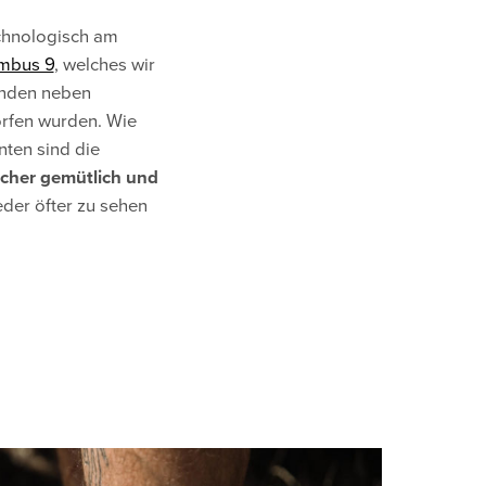
echnologisch am
mbus 9
, welches wir
anden neben
orfen wurden. Wie
nten sind die
elcher gemütlich und
eder öfter zu sehen