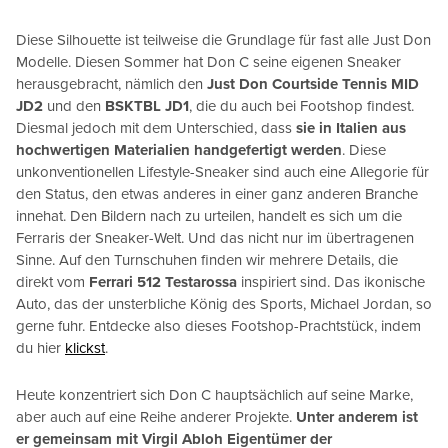
Diese Silhouette ist teilweise die Grundlage für fast alle Just Don
Modelle. Diesen Sommer hat Don C seine eigenen Sneaker
herausgebracht, nämlich den
Just Don Courtside Tennis MID
JD2
und den
BSKTBL JD1
, die du auch bei Footshop findest.
Diesmal jedoch mit dem Unterschied, dass
sie in Italien aus
hochwertigen Materialien handgefertigt werden
. Diese
unkonventionellen Lifestyle-Sneaker sind auch eine Allegorie für
den Status, den etwas anderes in einer ganz anderen Branche
innehat. Den Bildern nach zu urteilen, handelt es sich um die
Ferraris der Sneaker-Welt. Und das nicht nur im übertragenen
Sinne. Auf den Turnschuhen finden wir mehrere Details, die
direkt vom
Ferrari 512 Testarossa
inspiriert sind. Das ikonische
Auto, das der unsterbliche König des Sports, Michael Jordan, so
gerne fuhr. Entdecke also dieses Footshop-Prachtstück, indem
du hier
klickst
.
Heute konzentriert sich Don C hauptsächlich auf seine Marke,
aber auch auf eine Reihe anderer Projekte.
Unter anderem ist
er gemeinsam mit Virgil Abloh Eigentümer der