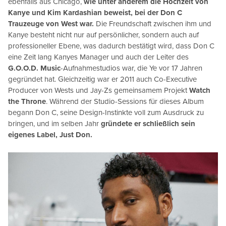
ebenfalls aus Chicago,
wie unter anderem die Hochzeit von
Kanye und Kim Kardashian beweist, bei der Don C
Trauzeuge von West war.
Die Freundschaft zwischen ihm und
Kanye besteht nicht nur auf persönlicher, sondern auch auf
professioneller Ebene, was dadurch bestätigt wird, dass Don C
eine Zeit lang Kanyes Manager und auch der Leiter des
G.O.O.D. Music
-Aufnahmestudios war, die Ye vor 17 Jahren
gegründet hat. Gleichzeitig war er 2011 auch Co-Executive
Producer von Wests und Jay-Zs gemeinsamem Projekt
Watch
the Throne
. Während der Studio-Sessions für dieses Album
begann Don C, seine Design-Instinkte voll zum Ausdruck zu
bringen, und im selben Jahr
gründete er schließlich sein
eigenes Label, Just Don.