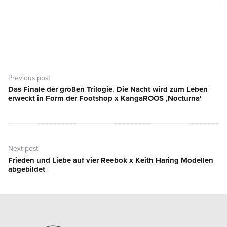
Beitragsnavigation
Previous post
Das Finale der großen Trilogie. Die Nacht wird zum Leben
Previous
erweckt in Form der Footshop x KangaROOS ‚Nocturna‘
post:
Next post
Frieden und Liebe auf vier Reebok x Keith Haring Modellen
Next
abgebildet
post: