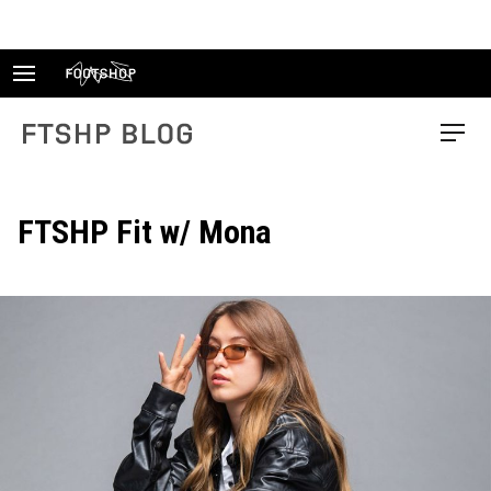
Skip
to
content
FTSHP blog
Menu
FTSHP Fit w/ Mona