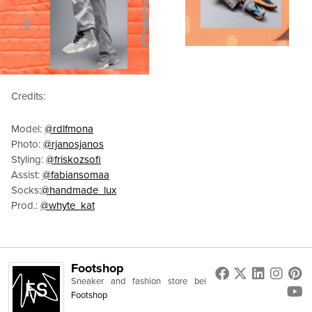
Credits:
Model:
@rdlfmona
Photo:
@rjanosjanos
Styling:
@friskozsofi
Assist:
@fabiansomaa
Socks:
@handmade_lux
Prod.:
@whyte_kat
Footshop
Sneaker and fashion store
bei
Footshop