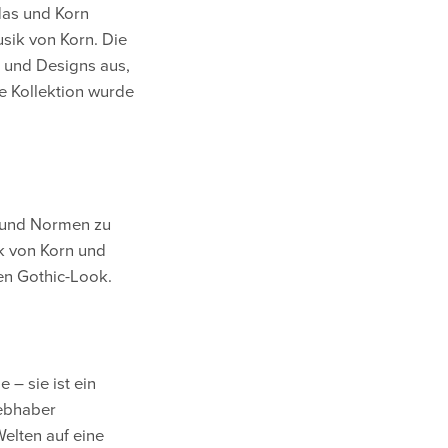
das und Korn
usik von Korn. Die
n und Designs aus,
e Kollektion wurde
n und Normen zu
ik von Korn und
en Gothic-Look.
 – sie ist ein
iebhaber
Welten auf eine