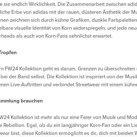
e sie endlich Wirklichkeit. Die Zusammenarbeit zwischen adi
liche Erbe von adidas mit der rauen, düsteren Ästhetik der M
onen zeichnen sich durch kühne Grafiken, dunkle Farbpalette
lbare visuelle Identität von Korn widerspiegeln, und jede neu
eads als auch von Korn-Fans sehnlichst erwartet.
Tropfen
orn FW24 Kollektion geht es darum, Grenzen zu überschreite
bei der Band selbst. Die Kollektion ist inspiriert von der Mus
nen Live-Auftritten und verbindet Streetwear mit einem kühn
Sammlung brauchen
W24 Kollektion ist mehr als nur eine Feier von Musik und Mode
le Rebellion. Egal, ob du ein langjähriger Korn-Fan oder ein L
wear bist, diese Kollektion ermöglicht es dir, dich mit beiden 