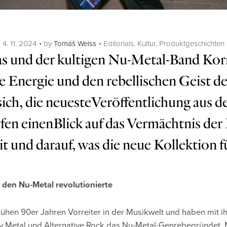
Posted
Categories
4. 11. 2024
by
Tomáš Weiss
Editorials
,
Kultur
,
Produktgeschichten
on
as und der kultigen Nu-Metal-Band Korn
 Energie und den rebellischen Geist de
sich, die neuesteVeröffentlichung aus 
fen einenBlick auf das Vermächtnis der 
d darauf, was die neue Kollektion für
 den Nu-Metal revolutionierte
rühen 90er Jahren Vorreiter in der Musikwelt und haben mit ih
 Metal und Alternative Rock das Nu-Metal-Genrebegründet. 