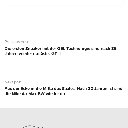
Beitragsnavigation
Previous post
Die ersten Sneaker mit der GEL Technologie sind nach 35
Previous
Jahren wieder da: Asics GT-II
post:
Next post
Aus der Ecke in die Mitte des Saales. Nach 30 Jahren ist sind
Next
die Nike Air Max BW wieder da
post: