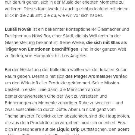
nur darum gehen, sich in der Musik der erlebten Momente zu
verlieren. Dieses Kunstwerk ist auch gleichbedeutend mit einem
Blick in die Zukunft, die du, wie wir, vor sich haben.
Lukáš Novák
ist ein bekannter konzeptioneller Glasmacher und
Designer aus Nový Bor, einer Stadt, die als Weltzentrum der
Glasherstellung bekannt ist. Seine Werke,
die sich mit Glas als
Träger von Emotionen beschäftigen
, sind in der ganzen Welt
zu finden, von Humpolec bis Los Angeles.
Bei der Gestaltung der Kollektion wollten wir der lokalen Kultur
Raum geben. Deshalb hat sich
das Prager Aromalabel Vonia
k
um den Wirkstoff aller Produkte gekümmert. Seine Mission
besteht in erster Linie darin, die Menschen an die
bemerkenswertesten Orte der Welt zu versetzen und
Erinnerungen an Momente zenartiger Ruhe zu wecken – und
zwar ausschließlich durch Düfte. Aber um nicht ganz vom
Thema unserer Feierlichkeiten abzulenken, sind die Hauptnoten,
die aus dem Produkttrio hervorgehen, modisch orientiert. Freu
dich insbesondere auf die
Liquid Drip
Duftstäbchen, den
Scent