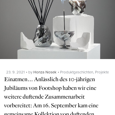
Posted
Categories
23. 9. 2021
by
Honza Nosek
Produktgeschichten
,
Projekte
on
Einatmen… Anlässlich des 10-jährigen
Jubiläums von Footshop haben wir eine
weitere duftende Zusammenarbeit
vorbereitet: Am 16. September kam eine
gemeinsame Kollektion von duftenden