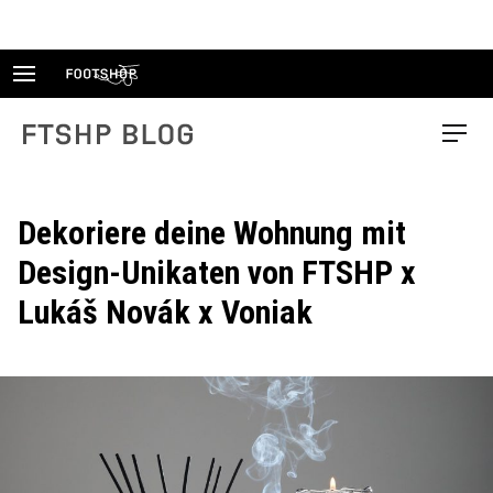
Skip
to
content
FTSHP blog
Menu
Dekoriere deine Wohnung mit
Design-Unikaten von FTSHP x
Lukáš Novák x Voniak