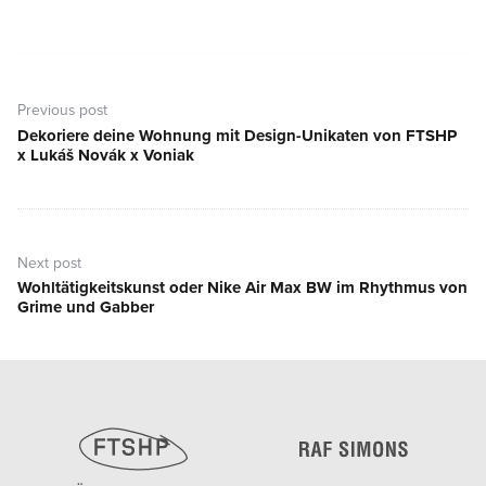
Beitragsnavigation
Previous post
Dekoriere deine Wohnung mit Design-Unikaten von FTSHP
Previous
x Lukáš Novák x Voniak
post:
Next post
Wohltätigkeitskunst oder Nike Air Max BW im Rhythmus von
Next
Grime und Gabber
post: