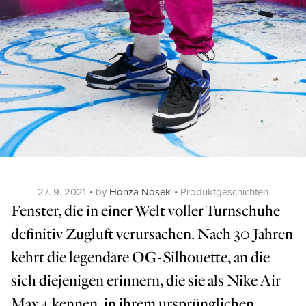
Posted
Categories
27. 9. 2021
by
Honza Nosek
Produktgeschichten
on
Fenster, die in einer Welt voller Turnschuhe
definitiv Zugluft verursachen. Nach 30 Jahren
kehrt die legendäre OG-Silhouette, an die
sich diejenigen erinnern, die sie als Nike Air
Max 4 kennen, in ihrem ursprünglichen