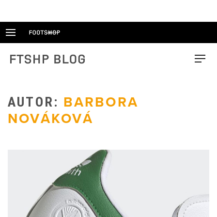
Skip
to
content
FTSHP blog
Menu
AUTOR:
BARBORA
NOVÁKOVÁ