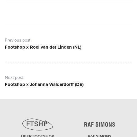
Beitragsnavigation
Previous post
Footshop x Roel van der Linden (NL)
Previous
post:
Next post
Footshop x Johanna Walderdorff (DE)
Next
post:
ÜBER FOOTSHOP
RAF SIMONS