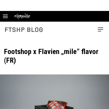
Skip
to
content
FTSHP blog
Menu
Footshop x Flavien „mile“ flavor
(FR)