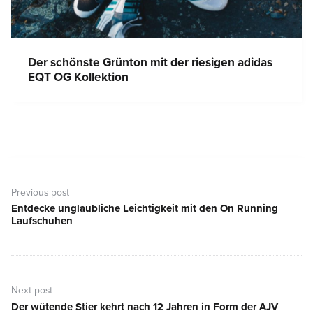
Der schönste Grünton mit der riesigen adidas
EQT OG Kollektion
Beitragsnavigation
Previous post
Entdecke unglaubliche Leichtigkeit mit den On Running
Previous
Laufschuhen
post:
Next post
Der wütende Stier kehrt nach 12 Jahren in Form der AJV
Next