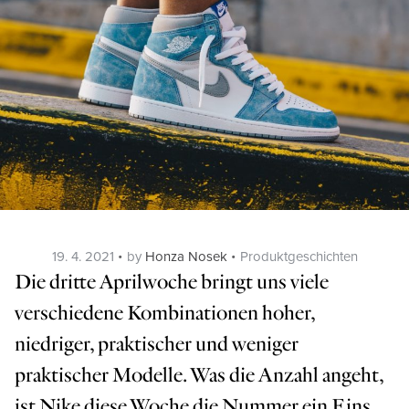
Posted
Categories
19. 4. 2021
by
Honza Nosek
Produktgeschichten
on
Die dritte Aprilwoche bringt uns viele
verschiedene Kombinationen hoher,
niedriger, praktischer und weniger
praktischer Modelle. Was die Anzahl angeht,
ist Nike diese Woche die Nummer ein Eins,