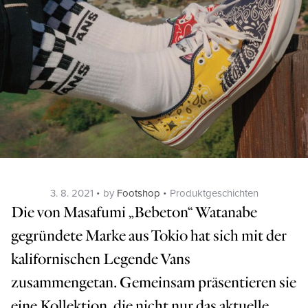
Posted
Categories
3. 8. 2021
by
Footshop
Produktgeschichten
on
Die von Masafumi „Bebeton“ Watanabe
gegründete Marke aus Tokio hat sich mit der
kalifornischen Legende Vans
zusammengetan. Gemeinsam präsentieren sie
eine Kollektion, die nicht nur das aktuelle