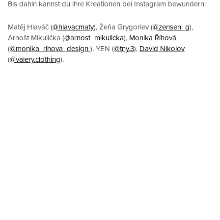
Bis dahin kannst du ihre Kreationen bei Instagram bewundern:
Matěj Hlaváč (
@hlavacmaty
), Žeňa Grygoriev (
@zensen_g
),
Arnošt Mikulička (
@arnost_mikulicka
),
Monika Říhová
(
@monika_rihova_design
), YEN (
@tny.3
),
David Nikolov
(
@valery.clothing
).