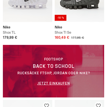
-10 %
Nike
Nike
Shox TL
Shox Tl Se
179,99 €
160,49 €
177,95 €
FOOTSHOP
BACK TO SCHOOL
RUCKSÄCKE FTSHP, JORDAN ODER NIKE?
JETZT EINKAUFEN