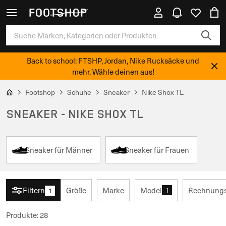
Back to school: FTSHP, Jordan, Nike Rucksäcke und
mehr. Wähle deinen aus!
Footshop
Schuhe
Sneaker
Nike Shox TL
SNEAKER - NIKE SHOX TL
Sneaker für Männer
Sneaker für Frauen
Filtern
Größe
Marke
Model
Rechnungs
1
1
Produkte
:
28