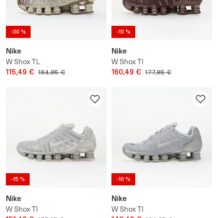
-30 %
-10 %
Nike
Nike
W Shox TL
W Shox Tl
115,49 €
160,49 €
164,95 €
177,95 €
-15 %
-10 %
Nike
Nike
W Shox Tl
W Shox Tl