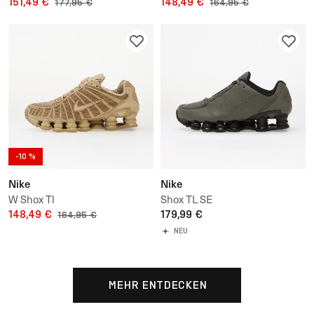
151,49 €
148,49 €
177,95 €
164,95 €
-10 %
Nike
Nike
W Shox Tl
Shox TL SE
148,49 €
179,99 €
164,95 €
NEU
MEHR ENTDECKEN