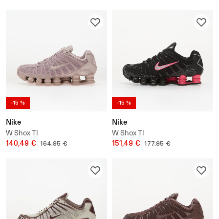
-15 %
-15 %
Nike
Nike
W Shox Tl
W Shox Tl
140,49 €
151,49 €
164,95 €
177,95 €