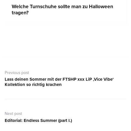
Welche Turnschuhe sollte man zu Halloween
tragen?
Beitragsnavigation
Previous post
Lass deinen Sommer mit der FTSHP xxx LiP ‚Vice Vibe‘
Previous
Kollektion so richtig krachen
post:
Next post
Editorial: Endless Summer (part I.)
Next
post: