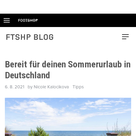
Skip
to
content
FTSHP blog
Menu
Bereit für deinen Sommerurlaub in
Deutschland
Posted
Categories
6. 8. 2021
by
Nicole Kalocikova
Tipps
on