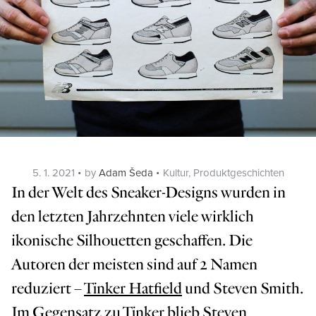
Posted
Categories
5. 1. 2021
by
Adam Šeda
Kultur
,
Produktgeschichten
on
In der Welt des Sneaker-Designs wurden in
den letzten Jahrzehnten viele wirklich
ikonische Silhouetten geschaffen. Die
Autoren der meisten sind auf 2 Namen
reduziert –
Tinker Hatfield
und Steven Smith.
Im Gegensatz zu Tinker blieb Steven