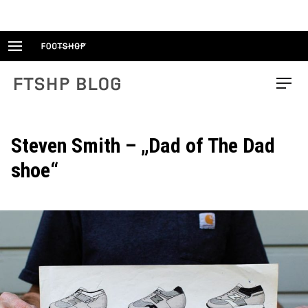
Skip
to
content
FTSHP blog
Menu
Steven Smith – „Dad of The Dad
shoe“