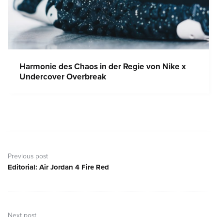
Harmonie des Chaos in der Regie von Nike x
Undercover Overbreak
Beitragsnavigation
Previous post
Editorial: Air Jordan 4 Fire Red
Previous
post:
Next post